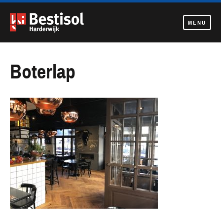
MENU
Navigatie
overslaan
Boterlap