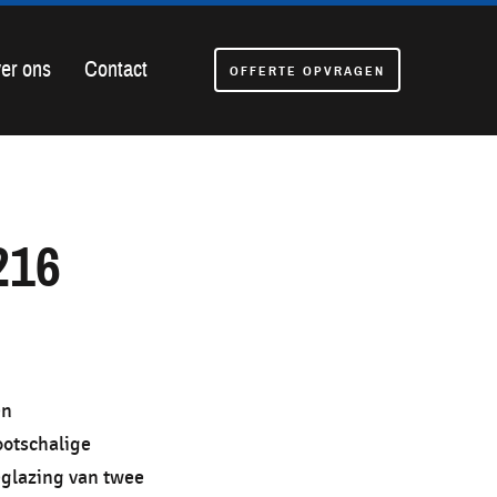
er ons
Contact
OFFERTE OPVRAGEN
216
en
otschalige
eglazing van twee