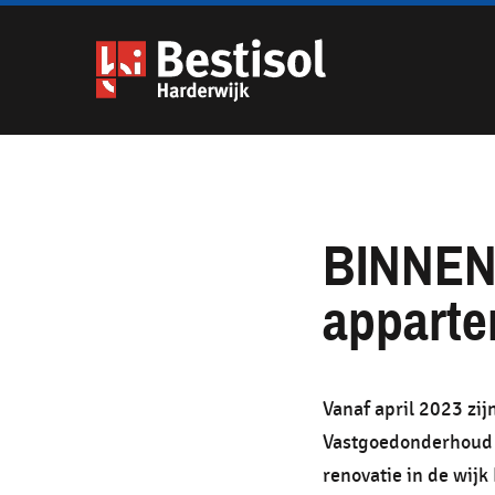
Navigatie
overslaan
BINNENK
appart
Vanaf april 2023 zij
Vastgoedonderhoud 
renovatie in de wij