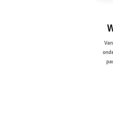
W
Van
onde
par