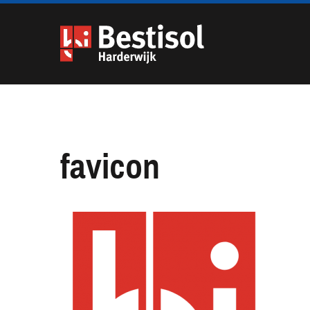
Navigatie
overslaan
favicon